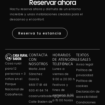
Reservar ahora
Haz tu reserva ahora y disfruta de un entorno
increible y unas instalaciones creadas para el
descanso y el confort.
Reserva tu estancia
CONTACTA
HORARIOS
TEXTOS
CON
DE ATENCIÓN
LEGALES
Casa rural
NOSOTROS
TELEFÓNICA
Aviso legal
para 12
María José
Lunes a
Política de
personas + 3
Sánchez
viernes de
privacidad
niños en el
García
9:00 a 20:00 h
Política de
Parque
669 17 81 48
Festivos y
cookies
Nacional de
fines de
630 41 64 74
Declaración de
Cabañeros.
semana: 9:00
casaruralbaden@gmail.com
accesibilidad
a 15:00 horas
Calle Baden de
Condiciones